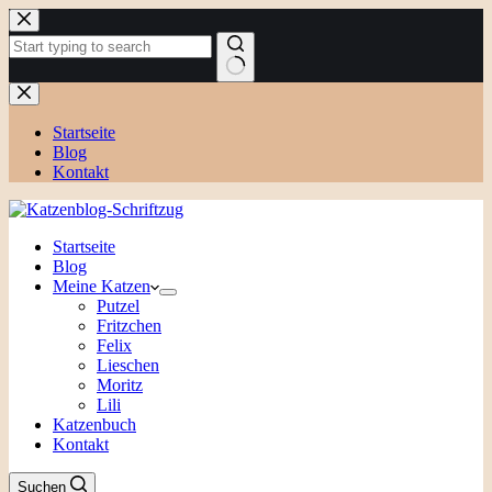
Zum
Inhalt
springen
Keine
Ergebnisse
Startseite
Blog
Kontakt
Startseite
Blog
Meine Katzen
Putzel
Fritzchen
Felix
Lieschen
Moritz
Lili
Katzenbuch
Kontakt
Suchen