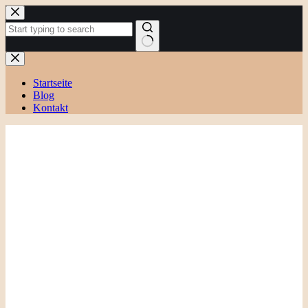
Zum
Inhalt
springen
Keine
Ergebnisse
Startseite
Blog
Kontakt