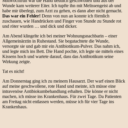
Mittwochfrüh war die Hand deutlich geschwollen und aus der
Wunde kam weiterer Eiter. Ich tupfte ihn mit Melissengeist ab und
habe mir überlegt, zum Arzt zu gehen, es dann aber nicht gemacht.
Das war ein Fehler!
Denn von nun an konnte ich förmlich
zuschauen, wie Handrücken und Finger von Stunde zu Stunde rot
und röter wurden … und dick und dicker.
Am Abend klingelte ich bei meiner Wohnungsnachbarin – einer
Allgemeinärztin in Ruhestand. Sie begutachtete die Wunde,
versorgte sie und gab mir ein Antibiotikum-Pulver. Das nahm ich,
und legte mich ins Bett. Die Hand pochte, ich legte sie mittels eines
Kissens hoch und wartete darauf, dass das Antibiotikum seine
Wirkung zeigte.
Tat es nicht!
Am Donnerstag ging ich zu meinem Hausarzt. Der warf einen Blick
auf meine geschwollene, rote Hand und meinte, ich müsse eine
intravenöse Antibiokumbehandlung erhalten. Die könne er nicht
machen, ich müsse ins Krankenhaus. Für zwei Tage. Da Patienten
am Freitag nicht entlassen werden, müsse ich für vier Tage ins
Krankenhaus.