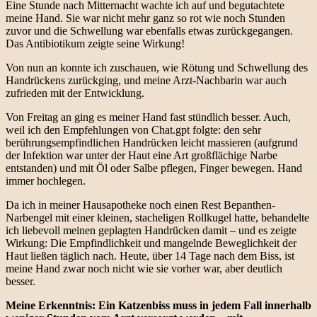
Eine Stunde nach Mitternacht wachte ich auf und begutachtete
meine Hand. Sie war nicht mehr ganz so rot wie noch Stunden
zuvor und die Schwellung war ebenfalls etwas zurückgegangen.
Das Antibiotikum zeigte seine Wirkung!
Von nun an konnte ich zuschauen, wie Rötung und Schwellung des
Handrückens zurückging, und meine Arzt-Nachbarin war auch
zufrieden mit der Entwicklung.
Von Freitag an ging es meiner Hand fast stündlich besser. Auch,
weil ich den Empfehlungen von Chat.gpt folgte: den sehr
berührungsempfindlichen Handrücken leicht massieren (aufgrund
der Infektion war unter der Haut eine Art großflächige Narbe
entstanden) und mit Öl oder Salbe pflegen, Finger bewegen. Hand
immer hochlegen.
Da ich in meiner Hausapotheke noch einen Rest Bepanthen-
Narbengel mit einer kleinen, stacheligen Rollkugel hatte, behandelte
ich liebevoll meinen geplagten Handrücken damit – und es zeigte
Wirkung: Die Empfindlichkeit und mangelnde Beweglichkeit der
Haut ließen täglich nach. Heute, über 14 Tage nach dem Biss, ist
meine Hand zwar noch nicht wie sie vorher war, aber deutlich
besser.
Meine Erkenntnis: Ein Katzenbiss muss in jedem Fall innerhalb