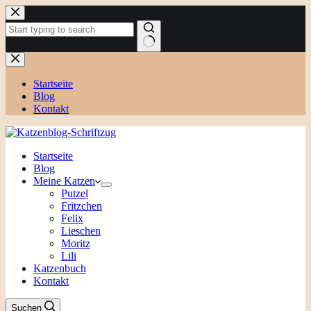
Zum
Inhalt
springen
Keine
Ergebnisse
Startseite
Blog
Kontakt
Startseite
Blog
Meine Katzen
Putzel
Fritzchen
Felix
Lieschen
Moritz
Lili
Katzenbuch
Kontakt
Suchen