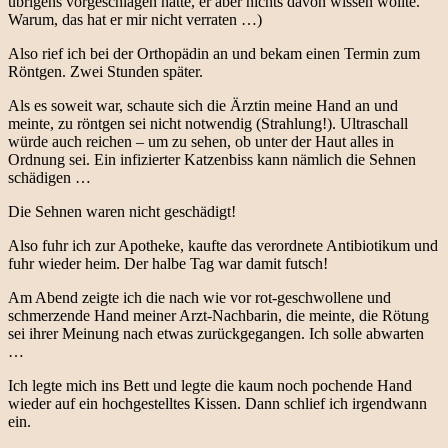
übrigens vorgeschlagen hatte, er aber nichts davon wissen wollte.
Warum, das hat er mir nicht verraten …)
Also rief ich bei der Orthopädin an und bekam einen Termin zum
Röntgen. Zwei Stunden später.
Als es soweit war, schaute sich die Ärztin meine Hand an und
meinte, zu röntgen sei nicht notwendig (Strahlung!). Ultraschall
würde auch reichen – um zu sehen, ob unter der Haut alles in
Ordnung sei. Ein infizierter Katzenbiss kann nämlich die Sehnen
schädigen …
Die Sehnen waren nicht geschädigt!
Also fuhr ich zur Apotheke, kaufte das verordnete Antibiotikum und
fuhr wieder heim. Der halbe Tag war damit futsch!
Am Abend zeigte ich die nach wie vor rot-geschwollene und
schmerzende Hand meiner Arzt-Nachbarin, die meinte, die Rötung
sei ihrer Meinung nach etwas zurückgegangen. Ich solle abwarten
…
Ich legte mich ins Bett und legte die kaum noch pochende Hand
wieder auf ein hochgestelltes Kissen. Dann schlief ich irgendwann
ein.