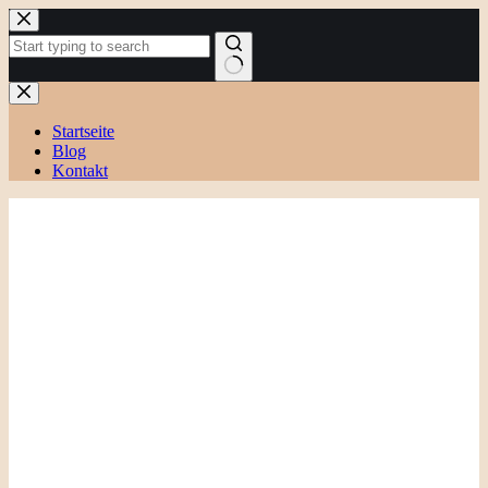
Zum
Inhalt
springen
Keine
Ergebnisse
Startseite
Blog
Kontakt