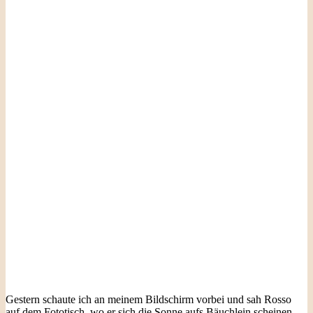
Gestern schaute ich an meinem Bildschirm vorbei und sah Rosso
auf dem Fototisch, wo er sich die Sonne aufs Bäuchlein scheinen