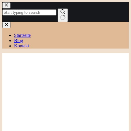
Zum
Inhalt
springen
Keine
Ergebnisse
Startseite
Blog
Kontakt