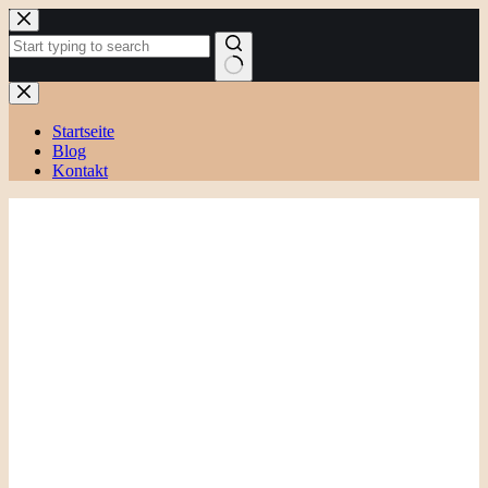
Zum
Inhalt
springen
Keine
Ergebnisse
Startseite
Blog
Kontakt