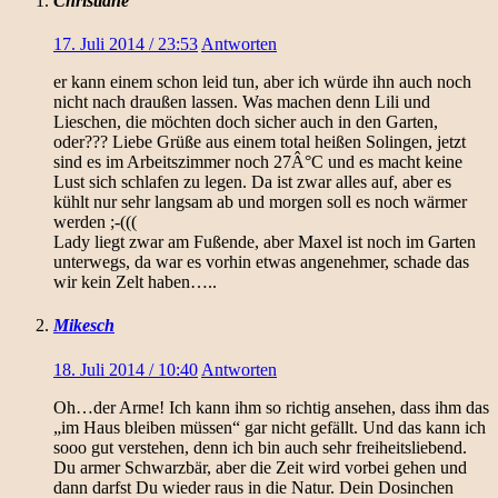
Christiane
17. Juli 2014 / 23:53
Antworten
er kann einem schon leid tun, aber ich würde ihn auch noch
nicht nach draußen lassen. Was machen denn Lili und
Lieschen, die möchten doch sicher auch in den Garten,
oder??? Liebe Grüße aus einem total heißen Solingen, jetzt
sind es im Arbeitszimmer noch 27Â°C und es macht keine
Lust sich schlafen zu legen. Da ist zwar alles auf, aber es
kühlt nur sehr langsam ab und morgen soll es noch wärmer
werden ;-(((
Lady liegt zwar am Fußende, aber Maxel ist noch im Garten
unterwegs, da war es vorhin etwas angenehmer, schade das
wir kein Zelt haben…..
Mikesch
18. Juli 2014 / 10:40
Antworten
Oh…der Arme! Ich kann ihm so richtig ansehen, dass ihm das
„im Haus bleiben müssen“ gar nicht gefällt. Und das kann ich
sooo gut verstehen, denn ich bin auch sehr freiheitsliebend.
Du armer Schwarzbär, aber die Zeit wird vorbei gehen und
dann darfst Du wieder raus in die Natur. Dein Dosinchen