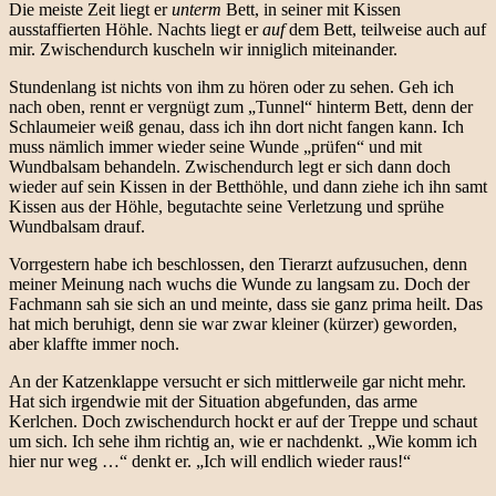
Die meiste Zeit liegt er
unterm
Bett, in seiner mit Kissen
ausstaffierten Höhle. Nachts liegt er
auf
dem Bett, teilweise auch auf
mir. Zwischendurch kuscheln wir inniglich miteinander.
Stundenlang ist nichts von ihm zu hören oder zu sehen. Geh ich
nach oben, rennt er vergnügt zum „Tunnel“ hinterm Bett, denn der
Schlaumeier weiß genau, dass ich ihn dort nicht fangen kann. Ich
muss nämlich immer wieder seine Wunde „prüfen“ und mit
Wundbalsam behandeln. Zwischendurch legt er sich dann doch
wieder auf sein Kissen in der Betthöhle, und dann ziehe ich ihn samt
Kissen aus der Höhle, begutachte seine Verletzung und sprühe
Wundbalsam drauf.
Vorrgestern habe ich beschlossen, den Tierarzt aufzusuchen, denn
meiner Meinung nach wuchs die Wunde zu langsam zu. Doch der
Fachmann sah sie sich an und meinte, dass sie ganz prima heilt. Das
hat mich beruhigt, denn sie war zwar kleiner (kürzer) geworden,
aber klaffte immer noch.
An der Katzenklappe versucht er sich mittlerweile gar nicht mehr.
Hat sich irgendwie mit der Situation abgefunden, das arme
Kerlchen. Doch zwischendurch hockt er auf der Treppe und schaut
um sich. Ich sehe ihm richtig an, wie er nachdenkt. „Wie komm ich
hier nur weg …“ denkt er. „Ich will endlich wieder raus!“