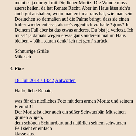
meint es ja nur gut mit Dir, lieber Moritz. Die Wunde muss
zuerst heilen, da hat Renate Recht. Aber im Haus lässt sich’s
auch gut aushalten, wenn man erst mal raus hat, wie man sein
Dosinchen so dermaßen auf die Palme bringt, dass sie einen
früher wieder entlässt, als sie’s eigentlich vorhatte *grins* In
Deinem Fall aber ist das etwas anderes, Du bist ja verletzt. Ich
musst‘ ja damals wegen etwas ganz anderem mal im Haus
bleiben – bäh…daran denk‘ ich net gern‘ zurück.
Schnurrige Grüße
Mikesch
Elke
18. Juli 2014 / 13:42
Antworten
Hallo, liebe Renate,
was für ein niedliches Foto mit dem armen Moritz und seinem
Freund!!!
Der Moritz ist aber auch ein süßer Schwarzbär. Mit seinen
grünen Augen,
dem schönen Schnurrbart und natürlich seinem schwarzen
Fell sieht er einfach
klasse aus.