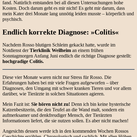
fand. Natürlich entstanden bei all diesen Untersuchungen hohe
Kosten. Doch darum geht es mir nicht! Es geht mir darum, dass
mein Kater drei Monate lang unnötig leiden musste – körperlich und
psychisch.
Endlich korrekte Diagnose: »Colitis«
Nachdem Rosso blutigen Schleim gekackt hatte, wurde im
Notdienst der
Tierklinik Weilheim
an einem frühen
Sonntagmorgen Anfang Juni endlich die richtige Diagnose gestellt:
hochgradige Colitis.
Diese vier Monate waren nicht nur Stress für Rosso. Die
Erfahrungen haben bei mir viele Fragen aufgeworfen – über
Diagnosen, den Umgang mit schwer kranken Tieren und vor allem
darüber, wie Tierärzte in solchen Situationen agieren.
Mein Fazit ist:
Sie hören nicht zu!
Denn ich bin keine hysterische
Katzenbesitzerin, die den Teufel an die Wand malt, sondern ein
aufmerksamer und denkfreudiger Mensch, der Tierärzten
Informationen liefert, die sie nutzen sollen. Es aber nicht machen!
Angesichts dessen werde ich in den kommenden Wochen Rossos
Geschichte erzählen. Chronologisch und sachlich. Mit allen Höhen