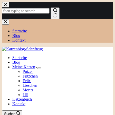
Zum
Inhalt
springen
Keine
Ergebnisse
Startseite
Blog
Kontakt
Startseite
Blog
Meine Katzen
Putzel
Fritzchen
Felix
Lieschen
Moritz
Lili
Katzenbuch
Kontakt
Suchen