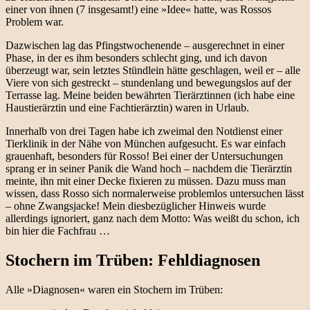
einer von ihnen (7 insgesamt!) eine »Idee« hatte, was Rossos
Problem war.
Dazwischen lag das Pfingstwochenende – ausgerechnet in einer
Phase, in der es ihm besonders schlecht ging, und ich davon
überzeugt war, sein letztes Stündlein hätte geschlagen, weil er – alle
Viere von sich gestreckt – stundenlang und bewegungslos auf der
Terrasse lag. Meine beiden bewährten Tierärztinnen (ich habe eine
Haustierärztin und eine Fachtierärztin) waren in Urlaub.
Innerhalb von drei Tagen habe ich zweimal den Notdienst einer
Tierklinik in der Nähe von München aufgesucht. Es war einfach
grauenhaft, besonders für Rosso! Bei einer der Untersuchungen
sprang er in seiner Panik die Wand hoch – nachdem die Tierärztin
meinte, ihn mit einer Decke fixieren zu müssen. Dazu muss man
wissen, dass Rosso sich normalerweise problemlos untersuchen lässt
– ohne Zwangsjacke! Mein diesbezüglicher Hinweis wurde
allerdings ignoriert, ganz nach dem Motto: Was weißt du schon, ich
bin hier die Fachfrau …
Stochern im Trüben: Fehldiagnosen
Alle »Diagnosen« waren ein Stochern im Trüben: