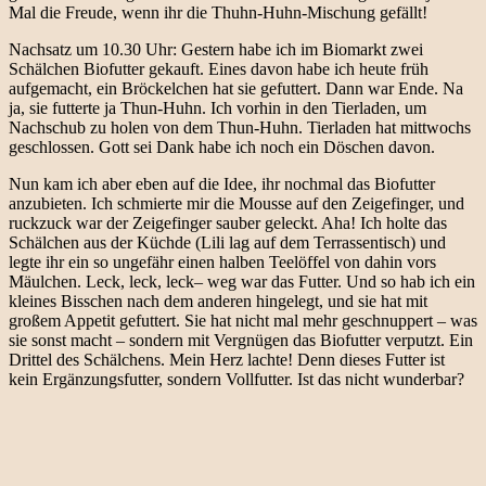
Mal die Freude, wenn ihr die Thuhn-Huhn-Mischung gefällt!
Nachsatz um 10.30 Uhr: Gestern habe ich im Biomarkt zwei
Schälchen Biofutter gekauft. Eines davon habe ich heute früh
aufgemacht, ein Bröckelchen hat sie gefuttert. Dann war Ende. Na
ja, sie futterte ja Thun-Huhn. Ich vorhin in den Tierladen, um
Nachschub zu holen von dem Thun-Huhn. Tierladen hat mittwochs
geschlossen. Gott sei Dank habe ich noch ein Döschen davon.
Nun kam ich aber eben auf die Idee, ihr nochmal das Biofutter
anzubieten. Ich schmierte mir die Mousse auf den Zeigefinger, und
ruckzuck war der Zeigefinger sauber geleckt. Aha! Ich holte das
Schälchen aus der Küchde (Lili lag auf dem Terrassentisch) und
legte ihr ein so ungefähr einen halben Teelöffel von dahin vors
Mäulchen. Leck, leck, leck– weg war das Futter. Und so hab ich ein
kleines Bisschen nach dem anderen hingelegt, und sie hat mit
großem Appetit gefuttert. Sie hat nicht mal mehr geschnuppert – was
sie sonst macht – sondern mit Vergnügen das Biofutter verputzt. Ein
Drittel des Schälchens. Mein Herz lachte! Denn dieses Futter ist
kein Ergänzungsfutter, sondern Vollfutter. Ist das nicht wunderbar?