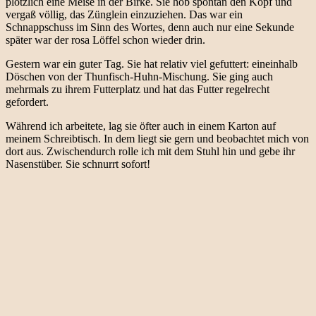
plötzlich eine Meise in der Birke. Sie hob spontan den Kopf und
vergaß völlig, das Zünglein einzuziehen. Das war ein
Schnappschuss im Sinn des Wortes, denn auch nur eine Sekunde
später war der rosa Löffel schon wieder drin.
Gestern war ein guter Tag. Sie hat relativ viel gefuttert: eineinhalb
Döschen von der Thunfisch-Huhn-Mischung. Sie ging auch
mehrmals zu ihrem Futterplatz und hat das Futter regelrecht
gefordert.
Während ich arbeitete, lag sie öfter auch in einem Karton auf
meinem Schreibtisch. In dem liegt sie gern und beobachtet mich von
dort aus. Zwischendurch rolle ich mit dem Stuhl hin und gebe ihr
Nasenstüber. Sie schnurrt sofort!