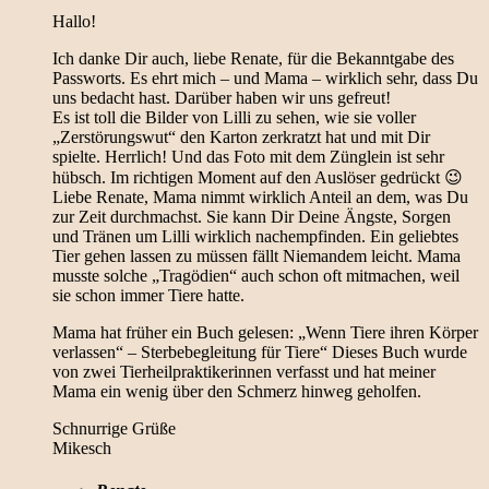
Hallo!
Ich danke Dir auch, liebe Renate, für die Bekanntgabe des
Passworts. Es ehrt mich – und Mama – wirklich sehr, dass Du
uns bedacht hast. Darüber haben wir uns gefreut!
Es ist toll die Bilder von Lilli zu sehen, wie sie voller
„Zerstörungswut“ den Karton zerkratzt hat und mit Dir
spielte. Herrlich! Und das Foto mit dem Zünglein ist sehr
hübsch. Im richtigen Moment auf den Auslöser gedrückt 😉
Liebe Renate, Mama nimmt wirklich Anteil an dem, was Du
zur Zeit durchmachst. Sie kann Dir Deine Ängste, Sorgen
und Tränen um Lilli wirklich nachempfinden. Ein geliebtes
Tier gehen lassen zu müssen fällt Niemandem leicht. Mama
musste solche „Tragödien“ auch schon oft mitmachen, weil
sie schon immer Tiere hatte.
Mama hat früher ein Buch gelesen: „Wenn Tiere ihren Körper
verlassen“ – Sterbebegleitung für Tiere“ Dieses Buch wurde
von zwei Tierheilpraktikerinnen verfasst und hat meiner
Mama ein wenig über den Schmerz hinweg geholfen.
Schnurrige Grüße
Mikesch