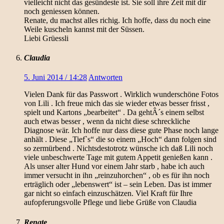
vielleicht nicht das gesündeste ist. Sie soll ihre Zeit mit dir
noch geniessen können.
Renate, du machst alles richig. Ich hoffe, dass du noch eine
Weile kuscheln kannst mit der Süssen.
Liebi Grüessli
Claudia
5. Juni 2014 / 14:28
Antworten
Vielen Dank für das Passwort . Wirklich wunderschöne Fotos
von Lili . Ich freue mich das sie wieder etwas besser frisst ,
spielt und Kartons „bearbeitet“ . Da gehtÂ´s einem selbst
auch etwas besser , wenn da nicht diese schreckliche
Diagnose wär. Ich hoffe nur dass diese gute Phase noch lange
anhält . Diese „Tief`s“ die so einem „Hoch“ dann folgen sind
so zermürbend . Nichtsdestotrotz wünsche ich daß Lili noch
viele unbeschwerte Tage mit gutem Appetit genießen kann .
Als unser alter Hund vor einem Jahr starb , habe ich auch
immer versucht in ihn „reinzuhorchen“ , ob es für ihn noch
erträglich oder „lebenswert“ ist – sein Leben. Das ist immer
gar nicht so einfach einzuschätzen. Viel Kraft für Ihre
aufopferungsvolle Pflege und liebe Grüße von Claudia
Renate