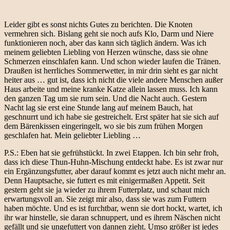
Leider gibt es sonst nichts Gutes zu berichten. Die Knoten
vermehren sich. Bislang geht sie noch aufs Klo, Darm und Niere
funktionieren noch, aber das kann sich täglich ändern. Was ich
meinem geliebten Liebling von Herzen wünsche, dass sie ohne
Schmerzen einschlafen kann. Und schon wieder laufen die Tränen.
Draußen ist herrliches Sommerwetter, in mir drin sieht es gar nicht
heiter aus … gut ist, dass ich nicht die viele andere Menschen außer
Haus arbeite und meine kranke Katze allein lassen muss. Ich kann
den ganzen Tag um sie rum sein. Und die Nacht auch. Gestern
Nacht lag sie erst eine Stunde lang auf meinem Bauch, hat
geschnurrt und ich habe sie gestreichelt. Erst später hat sie sich auf
dem Bärenkissen eingeringelt, wo sie bis zum frühen Morgen
geschlafen hat. Mein geliebter Liebling …
P.S.: Eben hat sie gefrühstückt. In zwei Etappen. Ich bin sehr froh,
dass ich diese Thun-Huhn-Mischung entdeckt habe. Es ist zwar nur
ein Ergänzungsfutter, aber darauf kommt es jetzt auch nicht mehr an.
Denn Hauptsache, sie futtert es mit einigermaßen Appetit. Seit
gestern geht sie ja wieder zu ihrem Futterplatz, und schaut mich
erwartungsvoll an. Sie zeigt mir also, dass sie was zum Futtern
haben möchte. Und es ist furchtbar, wenn sie dort hockt, wartet, ich
ihr war hinstelle, sie daran schnuppert, und es ihrem Näschen nicht
gefällt und sie ungefuttert von dannen zieht. Umso größer ist jedes