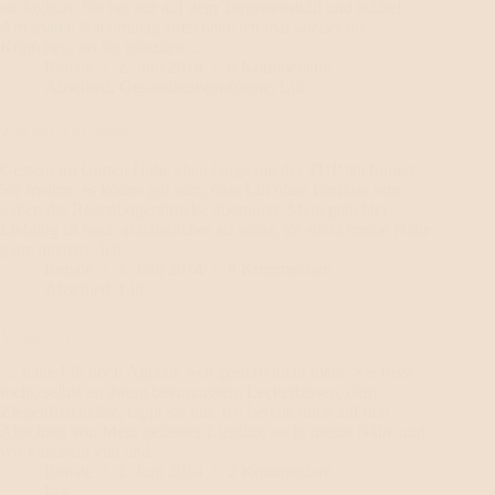
an Joghurt. Sie lag nur auf dem Terrassenstuhl und schlief.
Am späten Nachmittag streichelte ich mal wieder ihr
Köpfchen, als sie plötzlich…
Renate
2. Juni 2014
6 Kommentare
Abschied
,
Gesundheitsprobleme
,
Lili
Zeit des Abschieds
Gestern im Garten Habe eben lange mit der THP telefoniert.
Sie meinte, es könne gut sein, dass Lili ohne Einfluss von
außen die Regenbogenbrücke überquert. Mein geliebter
Liebling ist noch anhänglicher als sonst, sie sucht meine Nähe
ganz intensiv. Ich…
Renate
1. Juni 2014
8 Kommentare
Abschied
,
Lili
Vorgestern …
… hatte Lili noch Appetit. Seit gestern nicht mehr. Sie frisst
nicht, selbst an ihrem bevorzugtem Leckerbissen, dem
Ziegenfrischkäse, nippt sie nur. Ich bereite mich auf den
Abschied vor. Mein geliebter Liebling sucht meine Nähe und
wir kuscheln viel und…
Renate
1. Juni 2014
2 Kommentare
Lili