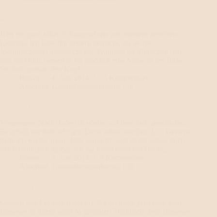
4. Juni 2014
Hier ein ganz süßer Schnappschuss von meinem geliebten
Liebling. Ich habe ihn gestern gemacht, als sie die
Joghurtschüssel ausgeleckt hat. Während ihr Züngchen rein
und raus fuhr, bemerkte sie plötzlich eine Meise in der Birke.
Sie hob spontan den Kopf…
Renate
4. Juni 2014
15 Kommentare
Abschied
,
Gesundheitsprobleme
,
Lili
Nacht auf dem Sofa
Vergangene Nacht habe ich wieder auf dem Sofa geschlafen.
Es gefällt mir dort sehr gut. Denn neben mir liegt Lili. Gestern
habe ich wieder mein „Bett gemacht“ und direkt neben mich
das Bärenkissen gelegt. Ich lag kaum unter der Decke,…
Renate
3. Juni 2014
9 Kommentare
Abschied
,
Gesundheitsprobleme
,
Lili
Gestern im Garten
Gestern war Lili sehr reduziert. Nichts mehr gefressen, kein
Interesse an ihrem sonst so geliebten Thunfisch, kein Interesse