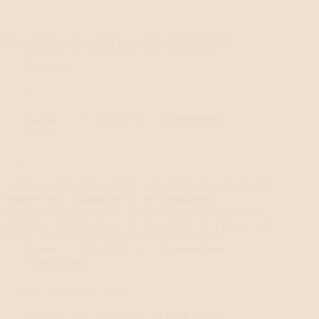
Klavierunterricht
Keyboard spielen zu lernen, ist SEHR anstrengend.
Renate
1. Mai 2014
6 Kommentare
Lieschen
Ohne Worte
Renate
28. April 2014
9 Kommentare
Moritz
Gestern schien noch die Sonne …
… heute regnets schon wieder. Aber dass Moritz mal auf dem
Terrassentisch rumlümmelt, ist was Besonderes.
Normalerweise verdünnisiert er sich nach dem Futterfassen
umgehend in Richtung Garten. Jetzt strawanzt er auch schon
wieder – trotz Regen. Irgendwann kommt er dann…
Renate
27. April 2014
2 Kommentare
Kunterbuntes
Ein Platz nicht an der Sonne
Renate
26. April 2014
4 Kommentare