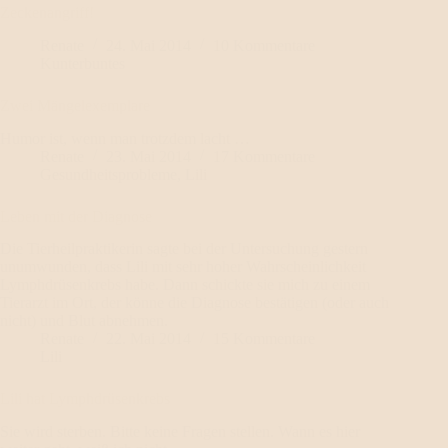
Zeckenangriff!
Renate
24. Mai 2014
10 Kommentare
Kunterbuntes
Zwei Mängelexemplare
Humor ist, wenn man trotzdem lacht …
Renate
23. Mai 2014
17 Kommentare
Gesundheitsprobleme
,
Lili
Leben mit der Diagnose
Die Tierheilpraktikerin sagte bei der Untersuchung gestern
unumwunden, dass Lili mit sehr hoher Wahrscheinlichkeit
Lymphdrüsenkrebs habe. Dann schickte sie mich zu einem
Tierarzt im Ort, der könne die Diagnose bestätigen (oder auch
nicht) und Blut abnehmen.
Renate
22. Mai 2014
15 Kommentare
Lili
Lili hat Lymphdrüsenkrebs
Sie wird sterben. Bitte keine Fragen stellen. Wann es hier