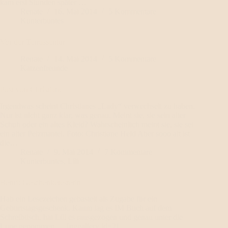
kam erst Stunden später …
Renate
16. Mai 2014
5 Kommentare
Kunterbuntes
Vor der Terrassentür
Renate
14. Mai 2014
5 Kommentare
Katzenfreunde
Post von Christiane
Irgendwas scheint Christianes „Lady“ verwechselt zu haben.
Nur ist nicht ganz klar, was genau. Meint sie, sie sein alter
Schuh oder ein altes Kleid? Wahrscheinlich meint sie, sie sei
ein alter Pelzmantel. Foto: Christiane Held Aber sooo alt ist
die…
Renate
9. Mai 2014
7 Kommentare
Kunterbuntes
,
Lili
Beruf: Geschenketesterin
Hab ein Lesezeichen gebastelt als Zugabe für ein
Geburtstagsgeschenk. Kaum lag es IM Buch auf dem
Schreibtisch, hat Lili es rausgezogen und genau unter die
Lupe genommen … [nggallery id=2]