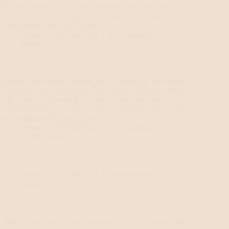
vor, das Züngchen raus und hustete/keuchte vor sich hin. Ich
hab sofort die THP angerufen, die meinte, ich solle die
Lymphdrüsen am Hals abtasten.…
Renate
19. Mai 2014
9 Kommentare
Moritz
Moritz wird häuslich
Erstaunt, aber freudig nehme ich zur Kenntnis, dass mein
Schwarzbär sich seit kurzer Zeit vermehrt daheim aufhält. So
liegt er nun stundenlang auf diesem Terrassenstuhl.
Zwischendurch gehe ich zu ihm, stecke meine Nase in sein
gut riechendes Fell und flüstere…
Renate
18. Mai 2014
3 Kommentare
Kunterbuntes
Glühaugen
Renate
17. Mai 2014
3 Kommentare
Moritz
Gedanken in der Abenddämmerung
„Soll ich jetzt heim tippeln oder nicht?“ Der schwarze Racker