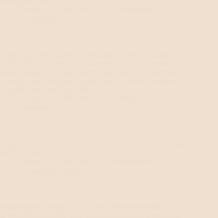
weiter geht, weiß ich nicht.
Renate
21. Mai 2014
17 Kommentare
Kunterbuntes
Quarkwickel
Angeblich wirkt Quark entzündungshemmend. Bislang hat
sich an der Größe der Lymphknoten noch nichts verändert.
Werde nachher die THP anrufen, mal sehen, was die meint,
wie wir weiter vorgehen. Leider weiß ich nicht, wie lange die
Lymphknoten bereits geschwollen sind,…
Renate
20. Mai 2014
5 Kommentare
Lieschen
Lieschens kuscheliger Freund
Lieschen hat nicht nur Freunde aus Stein, sondern auch ganz
weich-kuschelige …
Renate
20. Mai 2014
2 Kommentare
Gesundheitsprobleme
,
Lili
Patientin Lili
Vergangenen Freitag hat Lili zwei heftige Hustenanfälle
gehabt. Sie hockte auf dem Schreibtisch, streckte den Kopf