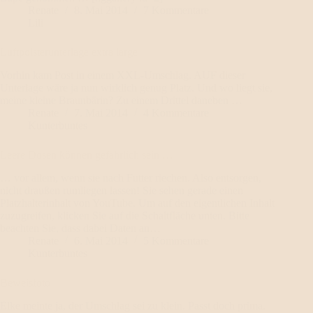
Renate
8. Mai 2014
7 Kommentare
Lili
Luftpolsterunterlage extra large
Vorhin kam Post in einem XXL-Umschlag. AUF dieser
Unterlage wäre ja nun wirklich genug Platz. Und wo liegt sie,
meine kleine Braunbärin? Zu einem Drittel daneben …
Renate
7. Mai 2014
4 Kommentare
Kunterbuntes
Leere Dosen können gefährlich sein …
… vor allem, wenn sie nach Futter riechen. Also entsorgen,
nicht draußen rumliegen lassen! Sie sehen gerade einen
Platzhalterinhalt von YouTube. Um auf den eigentlichen Inhalt
zuzugreifen, klicken Sie auf die Schaltfläche unten. Bitte
beachten Sie, dass dabei Daten an…
Renate
6. Mai 2014
5 Kommentare
Kunterbuntes
Beweisfoto
Elke meinte ja, der Umschlag sei zu klein. Passt doch prima.