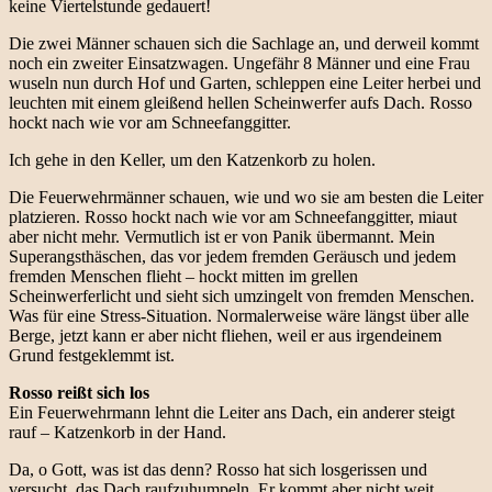
keine Viertelstunde gedauert!
Die zwei Männer schauen sich die Sachlage an, und derweil kommt
noch ein zweiter Einsatzwagen. Ungefähr 8 Männer und eine Frau
wuseln nun durch Hof und Garten, schleppen eine Leiter herbei und
leuchten mit einem gleißend hellen Scheinwerfer aufs Dach. Rosso
hockt nach wie vor am Schneefanggitter.
Ich gehe in den Keller, um den Katzenkorb zu holen.
Die Feuerwehrmänner schauen, wie und wo sie am besten die Leiter
platzieren. Rosso hockt nach wie vor am Schneefanggitter, miaut
aber nicht mehr. Vermutlich ist er von Panik übermannt. Mein
Superangsthäschen, das vor jedem fremden Geräusch und jedem
fremden Menschen flieht – hockt mitten im grellen
Scheinwerferlicht und sieht sich umzingelt von fremden Menschen.
Was für eine Stress-Situation. Normalerweise wäre längst über alle
Berge, jetzt kann er aber nicht fliehen, weil er aus irgendeinem
Grund festgeklemmt ist.
Rosso reißt sich los
Ein Feuerwehrmann lehnt die Leiter ans Dach, ein anderer steigt
rauf – Katzenkorb in der Hand.
Da, o Gott, was ist das denn? Rosso hat sich losgerissen und
versucht, das Dach raufzuhumpeln. Er kommt aber nicht weit,