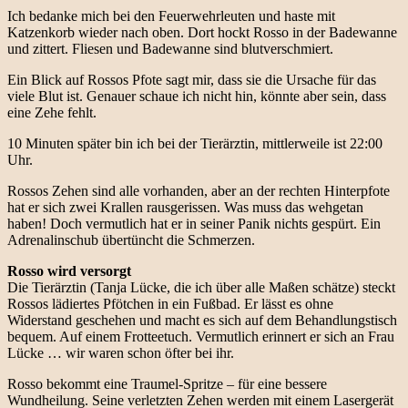
Ich bedanke mich bei den Feuerwehrleuten und haste mit
Katzenkorb wieder nach oben. Dort hockt Rosso in der Badewanne
und zittert. Fliesen und Badewanne sind blutverschmiert.
Ein Blick auf Rossos Pfote sagt mir, dass sie die Ursache für das
viele Blut ist. Genauer schaue ich nicht hin, könnte aber sein, dass
eine Zehe fehlt.
10 Minuten später bin ich bei der Tierärztin, mittlerweile ist 22:00
Uhr.
Rossos Zehen sind alle vorhanden, aber an der rechten Hinterpfote
hat er sich zwei Krallen rausgerissen. Was muss das wehgetan
haben! Doch vermutlich hat er in seiner Panik nichts gespürt. Ein
Adrenalinschub übertüncht die Schmerzen.
Rosso wird versorgt
Die Tierärztin (Tanja Lücke, die ich über alle Maßen schätze) steckt
Rossos lädiertes Pfötchen in ein Fußbad. Er lässt es ohne
Widerstand geschehen und macht es sich auf dem Behandlungstisch
bequem. Auf einem Frotteetuch. Vermutlich erinnert er sich an Frau
Lücke … wir waren schon öfter bei ihr.
Rosso bekommt eine Traumel-Spritze – für eine bessere
Wundheilung. Seine verletzten Zehen werden mit einem Lasergerät