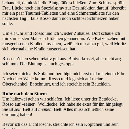
behandelt, damit sich die Blutgefäße schließen. Zum Schluss sprüht
Frau Lücke noch ein Spezialspray zur Desinfektion darauf, übergibt
mir ein paar Traumel-Tabletten und eine Schmerztablette für den
nächsten Tag – falls Rosso dann noch sichtbar Schmerzen haben
sollte.
Um elf Uhr sind Rosso und ich wieder Zuhause. Dort schaue ich
mir zum ersten Mal sein Pfötchen genauer an. Wie Katzenzehen mit
rausgerissenen Krallen aussehen, weiß ich nur allzu gut, weil Moritz
sich viermal eine Kralle rausgerissen hat.
Rossos Zehen sehen relativ gut aus. Blutverkrustet, aber nicht arg
schlimm. Die Blutung ist auch gestoppt.
Ich setze mich aufs Sofa und beruhige mich erst mal mit einem Film.
Nach einer Weile kommt Rosso und legt sich auf meine
Oberschenkel. Er schnurrt, und ich streichle sein Bäuchlein.
Ruhe nach dem Sturm
Um halbzwei gehen wir schlafen. Ich liege unter der Bettdecke,
Rosso auf »seiner« Wolldecke. Ich habe sie extra für ihn hingelegt.
Sie ist
sein
Bett auf
meinem
Bett. Alles muss schließlich seine
Ordnung haben!
Bevor ich das Licht lösche, streichle ich sein Köpfchen und sein