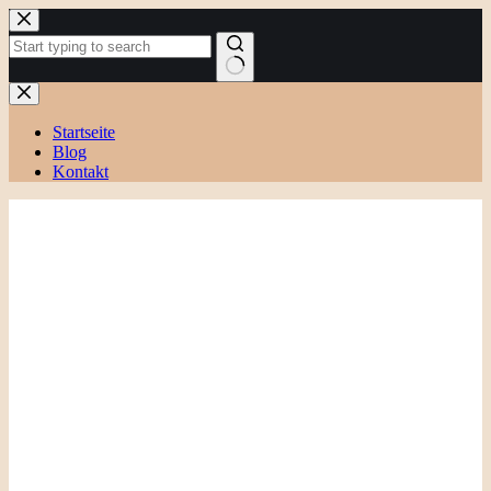
Zum
Inhalt
springen
Keine
Ergebnisse
Startseite
Blog
Kontakt