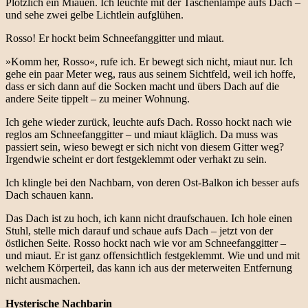
Plötzlich ein Miauen. Ich leuchte mit der Taschenlampe aufs Dach –
und sehe zwei gelbe Lichtlein aufglühen.
Rosso! Er hockt beim Schneefanggitter und miaut.
»Komm her, Rosso«, rufe ich. Er bewegt sich nicht, miaut nur. Ich
gehe ein paar Meter weg, raus aus seinem Sichtfeld, weil ich hoffe,
dass er sich dann auf die Socken macht und übers Dach auf die
andere Seite tippelt – zu meiner Wohnung.
Ich gehe wieder zurück, leuchte aufs Dach. Rosso hockt nach wie
reglos am Schneefanggitter – und miaut kläglich. Da muss was
passiert sein, wieso bewegt er sich nicht von diesem Gitter weg?
Irgendwie scheint er dort festgeklemmt oder verhakt zu sein.
Ich klingle bei den Nachbarn, von deren Ost-Balkon ich besser aufs
Dach schauen kann.
Das Dach ist zu hoch, ich kann nicht draufschauen. Ich hole einen
Stuhl, stelle mich darauf und schaue aufs Dach – jetzt von der
östlichen Seite. Rosso hockt nach wie vor am Schneefanggitter –
und miaut. Er ist ganz offensichtlich festgeklemmt. Wie und und mit
welchem Körperteil, das kann ich aus der meterweiten Entfernung
nicht ausmachen.
Hysterische Nachbarin