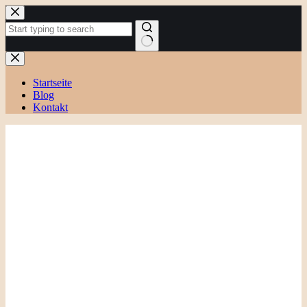
Zum
Inhalt
springen
Keine
Ergebnisse
Startseite
Blog
Kontakt