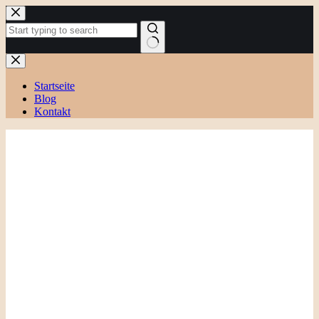
Zum
Inhalt
springen
Keine
Ergebnisse
Startseite
Blog
Kontakt