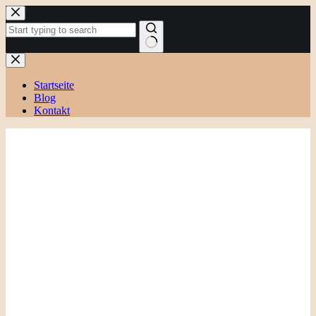
Zum
Inhalt
springen
Keine
Ergebnisse
Startseite
Blog
Kontakt