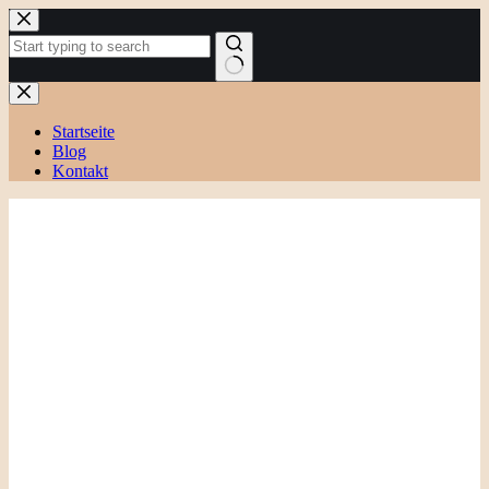
Zum
Inhalt
springen
Keine
Ergebnisse
Startseite
Blog
Kontakt