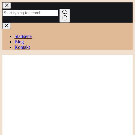
Zum
Inhalt
springen
Keine
Ergebnisse
Startseite
Blog
Kontakt