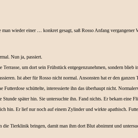
tete man wieder einer … konkret gesagt, saß Rosso Anfang vergangene
mal. Nun ja, passiert.
e Terrasse, um dort sein Frühstück entgegenzunehmen, sondern blieb im
ssieren. Ist aber für Rosso nicht normal. Ansonsten hat er den ganzen 
ne Futterdose schüttelte, interessierte ihn das überhaupt nicht. Norma
ne Stunde später hin. Sie untersuchte ihn. Fand nichts. Er bekam eine Fl
ch hin. Er lief nur noch auf einem Zylinder und wirkte apathisch. Futte
 in die Tierklinik bringen, damit man ihm dort Blut abnimmt und untersu