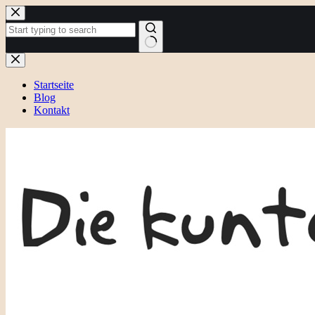
Zum
Inhalt
springen
Keine
Ergebnisse
Startseite
Blog
Kontakt