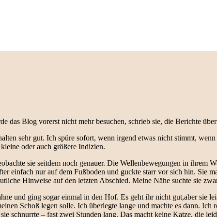
as Blog vorerst nicht mehr besuchen, schrieb sie, die Berichte über Lil
ten sehr gut. Ich spüre sofort, wenn irgend etwas nicht stimmt, wenn da
ei kleine oder auch größere Indizien.
obachte sie seitdem noch genauer. Die Wellenbewegungen in ihrem Woh
fter einfach nur auf dem Fußboden und guckte starr vor sich hin. Sie 
eutliche Hinweise auf den letzten Abschied. Meine Nähe suchte sie zwar
Sahne und ging sogar einmal in den Hof. Es geht ihr nicht gut,aber sie l
inen Schoß legen solle. Ich überlegte lange und machte es dann. Ich re
 sie schnurrte – fast zwei Stunden lang. Das macht keine Katze, die leide