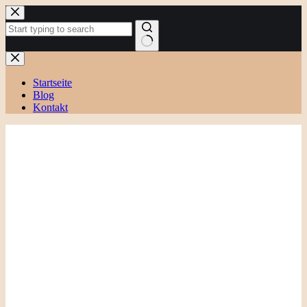
Zum
Inhalt
springen
Keine
Ergebnisse
Startseite
Blog
Kontakt