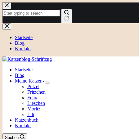
Zum
Inhalt
springen
Keine
Ergebnisse
Startseite
Blog
Kontakt
Startseite
Blog
Meine Katzen
Putzel
Fritzchen
Felix
Lieschen
Moritz
Lili
Katzenbuch
Kontakt
Suchen