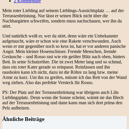
2 Kommentare
Mein roter Liebling auf seinem Lieblings-Aussichtsplatz … auf der
Terrassenbrüstung. Nur lässt er seinen Blick nicht über die
Nachbargärten schweifen, sondern muss nachschauen, wer ihn da
stört.
Und natürlich weiß er, wer da stört, denn wäre ein Unbekannter
aufgetaucht, wäre er schon wie eine Rakete verschwunden. Auch
wenn er mir gegenüber noch so kess ist, hat er vor anderen panische
Angst. Mein kleiner Hosenschisser. Fremde Menschen, fremde
Geräusche – und Rosso rast wie ein geölter Blitz nach oben, hinters
Bett. In seine Schutzröhre. Die ist zwei Meter lang und so schmal,
dass ein roter Kater gerade so reinpasst. Reinfassen und ihn
rausholen kann ich nicht, dazu ist die Röhre zu lang bzw. meine
Arme zu kurz. Um ihn zu greifen, müsste ich das Bett von der Wand
weg ziehen. Also das perfekte Versteck für Rosso.
PS: Der Platz auf der Terrassenbrüstung war übrigens auch Lilis
Lieblingsplatz. Denn wenn die Sonne scheint, wärmt sie das Blech
auf der Terrassenbrüstung und dann kann man sich dort prima den
Pelz aufheizen.
Ähnliche Beiträge