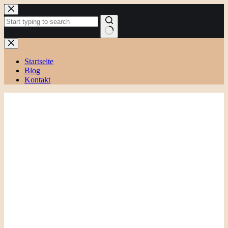
Zum
Inhalt
springen
Keine
Ergebnisse
Startseite
Blog
Kontakt