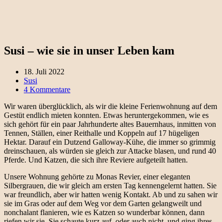
Susi – wie sie in unser Leben kam
18. Juli 2022
Susi
4 Kommentare
Wir waren überglücklich, als wir die kleine Ferienwohnung auf dem
Gestüt endlich mieten konnten. Etwas heruntergekommen, wie es
sich gehört für ein paar Jahrhunderte altes Bauernhaus, inmitten von
Tennen, Ställen, einer Reithalle und Koppeln auf 17 hügeligen
Hektar. Darauf ein Dutzend Galloway-Kühe, die immer so grimmig
dreinschauen, als würden sie gleich zur Attacke blasen, und rund 40
Pferde. Und Katzen, die sich ihre Reviere aufgeteilt hatten.
Unsere Wohnung gehörte zu Monas Revier, einer eleganten
Silbergrauen, die wir gleich am ersten Tag kennengelernt hatten. Sie
war freundlich, aber wir hatten wenig Kontakt. Ab und zu sahen wir
sie im Gras oder auf dem Weg vor dem Garten gelangweilt und
nonchalant flanieren, wie es Katzen so wunderbar können, dann
riefen wir sie. Sie schaute kurz auf, oder auch nicht, und ging ihres