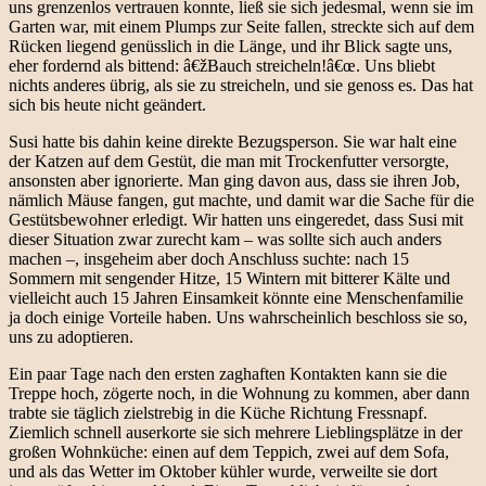
uns grenzenlos vertrauen konnte, ließ sie sich jedesmal, wenn sie im
Garten war, mit einem Plumps zur Seite fallen, streckte sich auf dem
Rücken liegend genüsslich in die Länge, und ihr Blick sagte uns,
eher fordernd als bittend: â€žBauch streicheln!â€œ. Uns bliebt
nichts anderes übrig, als sie zu streicheln, und sie genoss es. Das hat
sich bis heute nicht geändert.
Susi hatte bis dahin keine direkte Bezugsperson. Sie war halt eine
der Katzen auf dem Gestüt, die man mit Trockenfutter versorgte,
ansonsten aber ignorierte. Man ging davon aus, dass sie ihren Job,
nämlich Mäuse fangen, gut machte, und damit war die Sache für die
Gestütsbewohner erledigt. Wir hatten uns eingeredet, dass Susi mit
dieser Situation zwar zurecht kam – was sollte sich auch anders
machen –, insgeheim aber doch Anschluss suchte: nach 15
Sommern mit sengender Hitze, 15 Wintern mit bitterer Kälte und
vielleicht auch 15 Jahren Einsamkeit könnte eine Menschenfamilie
ja doch einige Vorteile haben. Uns wahrscheinlich beschloss sie so,
uns zu adoptieren.
Ein paar Tage nach den ersten zaghaften Kontakten kann sie die
Treppe hoch, zögerte noch, in die Wohnung zu kommen, aber dann
trabte sie täglich zielstrebig in die Küche Richtung Fressnapf.
Ziemlich schnell auserkorte sie sich mehrere Lieblingsplätze in der
großen Wohnküche: einen auf dem Teppich, zwei auf dem Sofa,
und als das Wetter im Oktober kühler wurde, verweilte sie dort