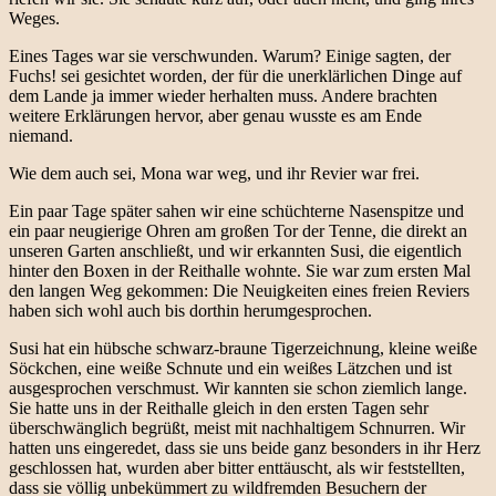
Weges.
Eines Tages war sie verschwunden. Warum? Einige sagten, der
Fuchs! sei gesichtet worden, der für die unerklärlichen Dinge auf
dem Lande ja immer wieder herhalten muss. Andere brachten
weitere Erklärungen hervor, aber genau wusste es am Ende
niemand.
Wie dem auch sei, Mona war weg, und ihr Revier war frei.
Ein paar Tage später sahen wir eine schüchterne Nasenspitze und
ein paar neugierige Ohren am großen Tor der Tenne, die direkt an
unseren Garten anschließt, und wir erkannten Susi, die eigentlich
hinter den Boxen in der Reithalle wohnte. Sie war zum ersten Mal
den langen Weg gekommen: Die Neuigkeiten eines freien Reviers
haben sich wohl auch bis dorthin herumgesprochen.
Susi hat ein hübsche schwarz-braune Tigerzeichnung, kleine weiße
Söckchen, eine weiße Schnute und ein weißes Lätzchen und ist
ausgesprochen verschmust. Wir kannten sie schon ziemlich lange.
Sie hatte uns in der Reithalle gleich in den ersten Tagen sehr
überschwänglich begrüßt, meist mit nachhaltigem Schnurren. Wir
hatten uns eingeredet, dass sie uns beide ganz besonders in ihr Herz
geschlossen hat, wurden aber bitter enttäuscht, als wir feststellten,
dass sie völlig unbekümmert zu wildfremden Besuchern der