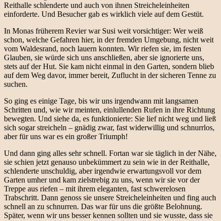
Reithalle schlenderte und auch von ihnen Streicheleinheiten
einforderte. Und Besucher gab es wirklich viele auf dem Gestüt.
In Monas früherem Revier war Susi weit vorsichtiger: Wer weiß
schon, welche Gefahren hier, in der fremden Umgebung, nicht weit
vom Waldesrand, noch lauern konnten. Wir riefen sie, im festen
Glauben, sie würde sich uns anschließen, aber sie ignorierte uns,
stets auf der Hut. Sie kam nicht einmal in den Garten, sondern blieb
auf dem Weg davor, immer bereit, Zuflucht in der sicheren Tenne zu
suchen.
So ging es einige Tage, bis wir uns irgendwann mit langsamen
Schritten und, wie wir meinten, einlullenden Rufen in ihre Richtung
bewegten. Und siehe da, es funktionierte: Sie lief nicht weg und ließ
sich sogar streicheln – gnädig zwar, fast widerwillig und schnurrlos,
aber für uns war es ein großer Triumph!
Und dann ging alles sehr schnell. Fortan war sie täglich in der Nähe,
sie schien jetzt genauso unbekümmert zu sein wie in der Reithalle,
schlenderte unschuldig, aber irgendwie erwartungsvoll vor dem
Garten umher und kam zielstrebig zu uns, wenn wir sie vor der
Treppe aus riefen – mit ihrem eleganten, fast schwerelosen
Trabschritt. Dann genoss sie unsere Streicheleinheiten und fing auch
schnell an zu schnurren. Das war für uns die größte Belohnung.
Später, wenn wir uns besser kennen sollten und sie wusste, dass sie