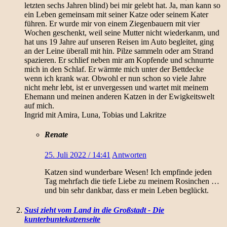
letzten sechs Jahren blind) bei mir gelebt hat. Ja, man kann so
ein Leben gemeinsam mit seiner Katze oder seinem Kater
führen. Er wurde mir von einem Ziegenbauern mit vier
Wochen geschenkt, weil seine Mutter nicht wiederkanm, und
hat uns 19 Jahre auf unseren Reisen im Auto begleitet, ging
an der Leine überall mit hin. Pilze sammeln oder am Strand
spazieren. Er schlief neben mir am Kopfende und schnurrte
mich in den Schlaf. Er wärmte mich unter der Bettdecke
wenn ich krank war. Obwohl er nun schon so viele Jahre
nicht mehr lebt, ist er unvergessen und wartet mit meinem
Ehemann und meinen anderen Katzen in der Ewigkeitswelt
auf mich.
Ingrid mit Amira, Luna, Tobias und Lakritze
Renate
25. Juli 2022 / 14:41
Antworten
Katzen sind wunderbare Wesen! Ich empfinde jeden
Tag mehrfach die tiefe Liebe zu meinem Rosinchen …
und bin sehr dankbar, dass er mein Leben beglückt.
Susi zieht vom Land in die Großstadt - Die
kunterbuntekatzenseite