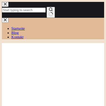
Zum
Inhalt
springen
Keine
Ergebnisse
Startseite
Blog
Kontakt