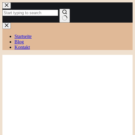
Zum
Inhalt
springen
Keine
Ergebnisse
Startseite
Blog
Kontakt