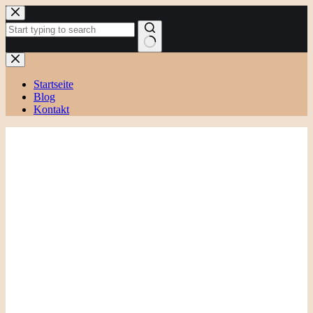
Zum
Inhalt
springen
Keine
Ergebnisse
Startseite
Blog
Kontakt