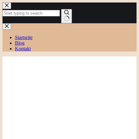
Zum
Inhalt
springen
Keine
Ergebnisse
Startseite
Blog
Kontakt