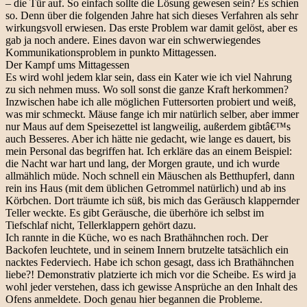
– die Tür auf. So einfach sollte die Lösung gewesen sein? Es schien
so. Denn über die folgenden Jahre hat sich dieses Verfahren als sehr
wirkungsvoll erwiesen. Das erste Problem war damit gelöst, aber es
gab ja noch andere. Eines davon war ein schwerwiegendes
Kommunikationsproblem in punkto Mittagessen.
Der Kampf ums Mittagessen
Es wird wohl jedem klar sein, dass ein Kater wie ich viel Nahrung
zu sich nehmen muss. Wo soll sonst die ganze Kraft herkommen?
Inzwischen habe ich alle möglichen Futtersorten probiert und weiß,
was mir schmeckt. Mäuse fange ich mir natürlich selber, aber immer
nur Maus auf dem Speisezettel ist langweilig, außerdem gibtâ€™s
auch Besseres. Aber ich hätte nie gedacht, wie lange es dauert, bis
mein Personal das begriffen hat. Ich erkläre das an einem Beispiel:
die Nacht war hart und lang, der Morgen graute, und ich wurde
allmählich müde. Noch schnell ein Mäuschen als Betthupferl, dann
rein ins Haus (mit dem üblichen Getrommel natürlich) und ab ins
Körbchen. Dort träumte ich süß, bis mich das Geräusch klappernder
Teller weckte. Es gibt Geräusche, die überhöre ich selbst im
Tiefschlaf nicht, Tellerklappern gehört dazu.
Ich rannte in die Küche, wo es nach Brathähnchen roch. Der
Backofen leuchtete, und in seinem Innern brutzelte tatsächlich ein
nacktes Federviech. Habe ich schon gesagt, dass ich Brathähnchen
liebe?! Demonstrativ platzierte ich mich vor die Scheibe. Es wird ja
wohl jeder verstehen, dass ich gewisse Ansprüche an den Inhalt des
Ofens anmeldete. Doch genau hier begannen die Probleme.