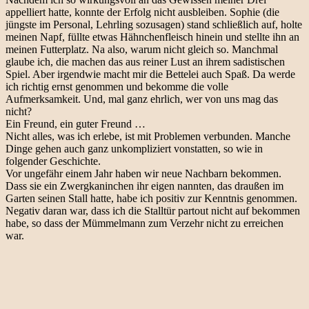
appelliert hatte, konnte der Erfolg nicht ausbleiben. Sophie (die
jüngste im Personal, Lehrling sozusagen) stand schließlich auf, holte
meinen Napf, füllte etwas Hähnchenfleisch hinein und stellte ihn an
meinen Futterplatz. Na also, warum nicht gleich so. Manchmal
glaube ich, die machen das aus reiner Lust an ihrem sadistischen
Spiel. Aber irgendwie macht mir die Bettelei auch Spaß. Da werde
ich richtig ernst genommen und bekomme die volle
Aufmerksamkeit. Und, mal ganz ehrlich, wer von uns mag das
nicht?
Ein Freund, ein guter Freund …
Nicht alles, was ich erlebe, ist mit Problemen verbunden. Manche
Dinge gehen auch ganz unkompliziert vonstatten, so wie in
folgender Geschichte.
Vor ungefähr einem Jahr haben wir neue Nachbarn bekommen.
Dass sie ein Zwergkaninchen ihr eigen nannten, das draußen im
Garten seinen Stall hatte, habe ich positiv zur Kenntnis genommen.
Negativ daran war, dass ich die Stalltür partout nicht auf bekommen
habe, so dass der Mümmelmann zum Verzehr nicht zu erreichen
war.