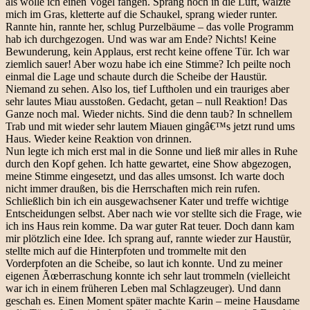
als wolle ich einen Vogel fangen. Sprang hoch in die Luft, wälzte
mich im Gras, kletterte auf die Schaukel, sprang wieder runter.
Rannte hin, rannte her, schlug Purzelbäume – das volle Programm
hab ich durchgezogen. Und was war am Ende? Nichts! Keine
Bewunderung, kein Applaus, erst recht keine offene Tür. Ich war
ziemlich sauer! Aber wozu habe ich eine Stimme? Ich peilte noch
einmal die Lage und schaute durch die Scheibe der Haustür.
Niemand zu sehen. Also los, tief Luftholen und ein trauriges aber
sehr lautes Miau ausstoßen. Gedacht, getan – null Reaktion! Das
Ganze noch mal. Wieder nichts. Sind die denn taub? In schnellem
Trab und mit wieder sehr lautem Miauen gingâ€™s jetzt rund ums
Haus. Wieder keine Reaktion von drinnen.
Nun legte ich mich erst mal in die Sonne und ließ mir alles in Ruhe
durch den Kopf gehen. Ich hatte gewartet, eine Show abgezogen,
meine Stimme eingesetzt, und das alles umsonst. Ich warte doch
nicht immer draußen, bis die Herrschaften mich rein rufen.
Schließlich bin ich ein ausgewachsener Kater und treffe wichtige
Entscheidungen selbst. Aber nach wie vor stellte sich die Frage, wie
ich ins Haus rein komme. Da war guter Rat teuer. Doch dann kam
mir plötzlich eine Idee. Ich sprang auf, rannte wieder zur Haustür,
stellte mich auf die Hinterpfoten und trommelte mit den
Vorderpfoten an die Scheibe, so laut ich konnte. Und zu meiner
eigenen Ãœberraschung konnte ich sehr laut trommeln (vielleicht
war ich in einem früheren Leben mal Schlagzeuger). Und dann
geschah es. Einen Moment später machte Karin – meine Hausdame