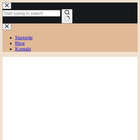
Zum
Inhalt
springen
Keine
Ergebnisse
Startseite
Blog
Kontakt