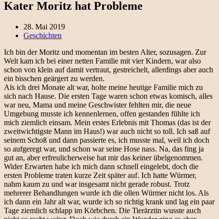
Kater Moritz hat Probleme
28. Mai 2019
Geschichten
Ich bin der Moritz und momentan im besten Alter, sozusagen. Zur
Welt kam ich bei einer netten Familie mit vier Kindern, war also
schon von klein auf damit vertraut, gestreichelt, allerdings aber auch
ein bisschen geärgert zu werden.
Als ich drei Monate alt war, holte meine heutige Familie mich zu
sich nach Hause. Die ersten Tage waren schon etwas komisch, alles
war neu, Mama und meine Geschwister fehlten mir, die neue
Umgebung musste ich kennenlernen, offen gestanden fühlte ich
mich ziemlich einsam. Mein erstes Erlebnis mit Thomas (das ist der
zweitwichtigste Mann im Haus!) war auch nicht so toll. Ich saß auf
seinem Schoß und dann passierte es, ich musste mal, weil ich doch
so aufgeregt war, und schon war seine Hose nass. Na, das fing ja
gut an, aber erfreulicherweise hat mir das keiner übelgenommen.
Wider Erwarten habe ich mich dann schnell eingelebt, doch die
ersten Probleme traten kurze Zeit später auf. Ich hatte Würmer,
nahm kaum zu und war insgesamt nicht gerade robust. Trotz
mehrerer Behandlungen wurde ich die ollen Würmer nicht los. Als
ich dann ein Jahr alt war, wurde ich so richtig krank und lag ein paar
Tage ziemlich schlapp im Körbchen. Die Tierärztin wusste auch