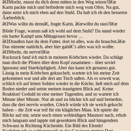
â€žMoritz, musst du dich denn mitten in den Weg setzen?â€œ
Karin packte mich und beförderte mich weg vom Ofen. Na gut,
dann setze ich mich eben auf den Stuhl. Da hab ich eh den besseren
Ãœberblick.
â€žWas willst du dennâ€, fragte Karin, â€œwillst du raus?â€œ
Blöde Frage, warum saß ich wohl auf dem Stuhl? Da stand wieder
ein harter Kampf ums Mittagessen bevor …
â€žDraußen hast du dein Futter, dort ist alles, was du brauchst.â€œ
Das stimmte natürlich, aber hier gabâ€˜s alles was ich wollte.
â€žMoritz, du nervst!â€œ
Ruckzuck fand ich mich in meinem Körbchen wieder. Da schlägt
man doch die Pfoten über dem Kopf zusammen – über soviel
Ignoranz und Starrköpfigkeit. Aber das kann ich genauso gut.
Lässig in mein Körbchen gekuschelt, wartete ich bis meine Zeit
gekommen war und alle drei am Tisch saßen. Als es soweit war,
schlich ich auf leisen Sohlen wieder in die Küche, ließ mich auf dem
Boden nieder und setzte meinen traurigsten Blick auf. Keine
Reaktion! Geduld ist eine meiner Tugenden, und so wartete ich
Minute über Minute. Nur ab und zu blickte ich auf und bemerkte,
dass die drei nervös wurden. Gleich würde ich sie weich gekocht
haben – die Zeit war reif für ein klägliches Miau. Ich spürte die
Blicke auf mir, setzte noch einen wehleidigen Maunzer nach, erhob
mich langsam und tappte mit gesenktem Blick und hängendem
Schwanz in Richtung Küchentür. Ein Bild des Elends!
Nachdem ich so wirkungsvoll an das Gewissen meiner Drei