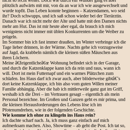
nicht so recht weiter. Doch wie durch ein Wunder ging es aber
plötzlich aufwärts mit mir, von da an war ich wie ausgewechselt und
wurde topfit. Das Leben konnte beginnen – Katzendamen, wo seid
ihr? Doch schwupps, und ich saß schon wieder bei der Tierärztin.
Danach war ich nicht mehr der Alte und hatte mit den Damen nichts
mehr am Hut. Das ist mir heute aber egal, da brauch ich mich
wenigstens nicht immer mit üblen Konkurrenten um die Weiber zu
prügeln.
Im Sommer bin ich fast immer draußen, im Winter verbringe ich die
Tage lieber drinnen, in der Wärme. Nachts gehe ich vorzugsweise
auf Jagd, da krabbeln nämlich die kleinen süßen Mäuschen aus
ihren Löchern.
Meine â€žeigentlicheâ€œ Wohnung befindet sich in der Garage,
und durch die Katzenklappe kann ich da rein und raus, wann ich
will. Dort ist mein Futternapf und ein warmes Plätzchen zum
schlafen. Ins Haus darf ich zwar auch, aber blöderweise gibtâ€˜s
dort keine Katzenklappe, ich bin also vom guten Willen meiner
Familie abhängig. Aber die hab ich mittlerweile ganz gut im Griff,
weshalb ich die Drei – im Vertrauen gesagt – eigentlich als mein
Personal bezeichne. Im Großen und Ganzen geht es mir prima, und
die kleinen Herausforderungen des Lebens löse ich im
Pfotenumdrehen, wie in der folgenden Geschichte.
Wie komme ich ohne zu klingeln ins Haus rein?
Ich dachte scharf nach. Ja, ich muss ganz einfach auf mich
aufmerksam machen. Also, Showtime – ab geht die Post. Ich tat so,