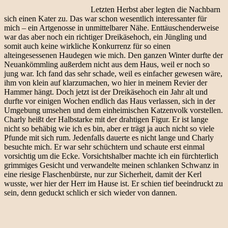
Letzten Herbst aber legten die Nachbarn
sich einen Kater zu. Das war schon wesentlich interessanter für
mich – ein Artgenosse in unmittelbarer Nähe. Enttäuschenderweise
war das aber noch ein richtiger Dreikäsehoch, ein Jüngling und
somit auch keine wirkliche Konkurrenz für so einen
alteingesessenen Haudegen wie mich. Den ganzen Winter durfte der
Neuankömmling außerdem nicht aus dem Haus, weil er noch so
jung war. Ich fand das sehr schade, weil es einfacher gewesen wäre,
ihm von klein auf klarzumachen, wo hier in meinem Revier der
Hammer hängt. Doch jetzt ist der Dreikäsehoch ein Jahr alt und
durfte vor einigen Wochen endlich das Haus verlassen, sich in der
Umgebung umsehen und dem einheimischen Katzenvolk vorstellen.
Charly heißt der Halbstarke mit der drahtigen Figur. Er ist lange
nicht so behäbig wie ich es bin, aber er trägt ja auch nicht so viele
Pfunde mit sich rum. Jedenfalls dauerte es nicht lange und Charly
besuchte mich. Er war sehr schüchtern und schaute erst einmal
vorsichtig um die Ecke. Vorsichtshalber machte ich ein fürchterlich
grimmiges Gesicht und verwandelte meinen schlanken Schwanz in
eine riesige Flaschenbürste, nur zur Sicherheit, damit der Kerl
wusste, wer hier der Herr im Hause ist. Er schien tief beeindruckt zu
sein, denn geduckt schlich er sich wieder von dannen.