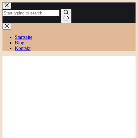
Zum
Inhalt
springen
Keine
Ergebnisse
Startseite
Blog
Kontakt