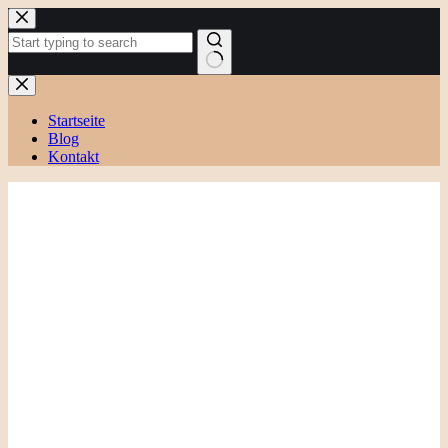
Zum
Inhalt
springen
Keine
Ergebnisse
Startseite
Blog
Kontakt