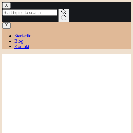
Zum
Inhalt
springen
Keine
Ergebnisse
Startseite
Blog
Kontakt