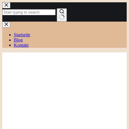
Zum
Inhalt
springen
Keine
Ergebnisse
Startseite
Blog
Kontakt