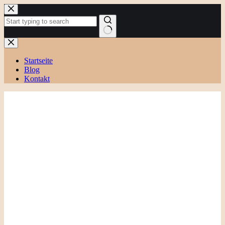
Zum
Inhalt
springen
Keine
Ergebnisse
Startseite
Blog
Kontakt