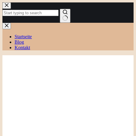
Zum
Inhalt
springen
Keine
Ergebnisse
Startseite
Blog
Kontakt