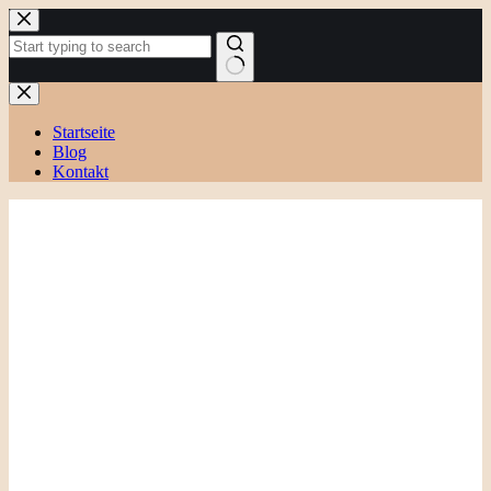
Zum
Inhalt
springen
Keine
Ergebnisse
Startseite
Blog
Kontakt