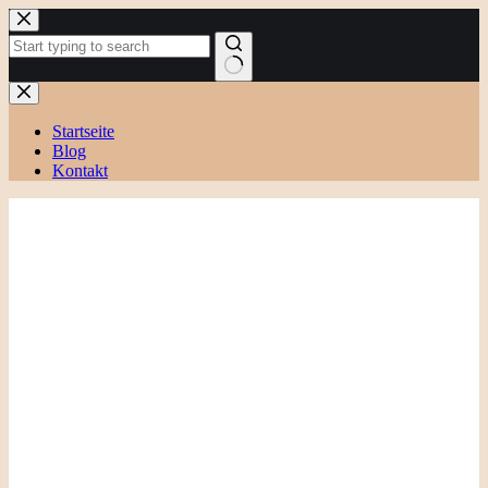
Zum
Inhalt
springen
Keine
Ergebnisse
Startseite
Blog
Kontakt