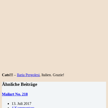
Cats!!!
–
Ilaria Pergolesi
, Italien. Grazie!
Ähnliche Beiträge
Mailart No. 218
13. Juli 2017
4 Kommentare