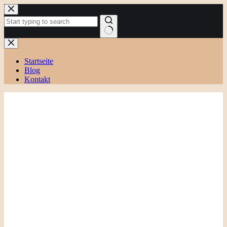
Zum
Inhalt
springen
Keine
Ergebnisse
Startseite
Blog
Kontakt