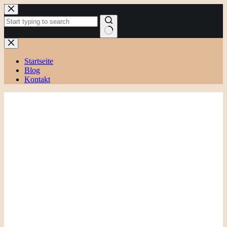
Zum
Inhalt
springen
Keine
Ergebnisse
Startseite
Blog
Kontakt