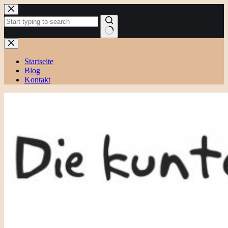
Zum
Inhalt
springen
Keine
Ergebnisse
Startseite
Blog
Kontakt