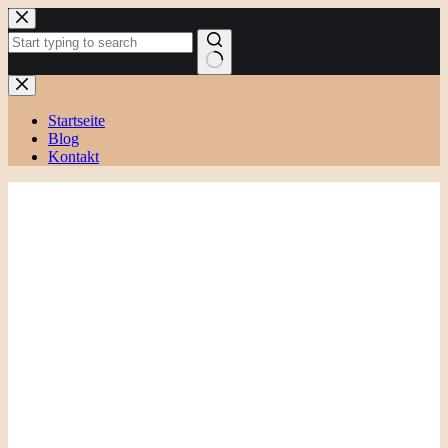
Zum
Inhalt
springen
Keine
Ergebnisse
Startseite
Blog
Kontakt