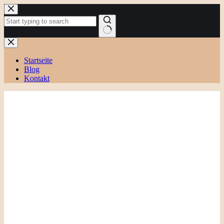
Zum
Inhalt
springen
Keine
Ergebnisse
Startseite
Blog
Kontakt