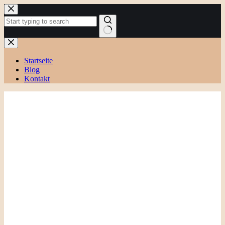
Zum
Inhalt
springen
Keine
Ergebnisse
Startseite
Blog
Kontakt