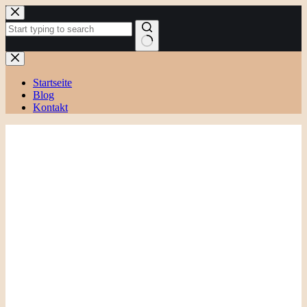
Zum
Inhalt
springen
Keine
Ergebnisse
Startseite
Blog
Kontakt