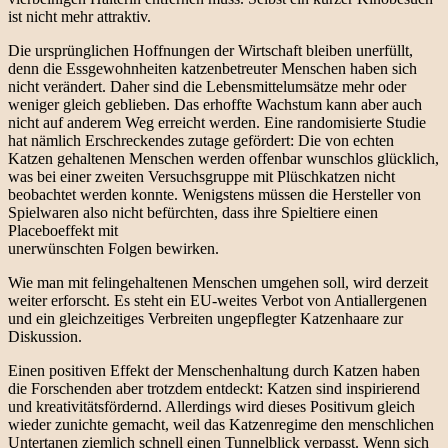
ist nicht mehr attraktiv.
Die ursprünglichen Hoffnungen der Wirtschaft bleiben unerfüllt,
denn die Essgewohnheiten katzenbetreuter Menschen haben sich
nicht verändert. Daher sind die Lebensmittelumsätze mehr oder
weniger gleich geblieben. Das erhoffte Wachstum kann aber auch
nicht auf anderem Weg erreicht werden. Eine randomisierte Studie
hat nämlich Erschreckendes zutage gefördert: Die von echten
Katzen gehaltenen Menschen werden offenbar wunschlos glücklich,
was bei einer zweiten Versuchsgruppe mit Plüschkatzen nicht
beobachtet werden konnte. Wenigstens müssen die Hersteller von
Spielwaren also nicht befürchten, dass ihre Spieltiere einen
Placeboeffekt mit
unerwünschten Folgen bewirken.
Wie man mit felingehaltenen Menschen umgehen soll, wird derzeit
weiter erforscht. Es steht ein EU-weites Verbot von Antiallergenen
und ein gleichzeitiges Verbreiten ungepflegter Katzenhaare zur
Diskussion.
Einen positiven Effekt der Menschenhaltung durch Katzen haben
die Forschenden aber trotzdem entdeckt: Katzen sind inspirierend
und kreativitätsfördernd. Allerdings wird dieses Positivum gleich
wieder zunichte gemacht, weil das Katzenregime den menschlichen
Untertanen ziemlich schnell einen Tunnelblick verpasst. Wenn sich