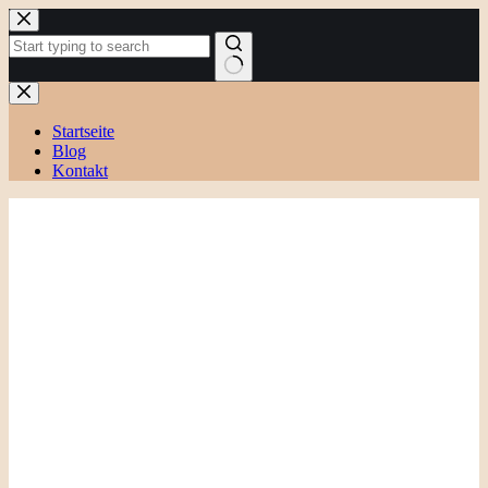
Zum
Inhalt
springen
Keine
Ergebnisse
Startseite
Blog
Kontakt