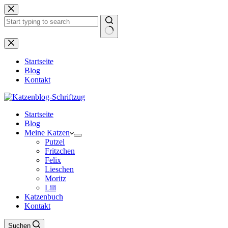
Zum
Inhalt
springen
Keine
Ergebnisse
Startseite
Blog
Kontakt
Startseite
Blog
Meine Katzen
Putzel
Fritzchen
Felix
Lieschen
Moritz
Lili
Katzenbuch
Kontakt
Suchen