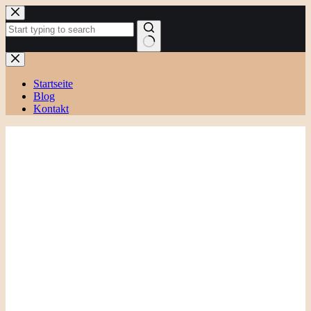
Zum
Inhalt
springen
Keine
Ergebnisse
Startseite
Blog
Kontakt