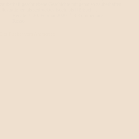
zauberhaft geschriebene Geschichte mit genauso zauberhaften
Illustrationen als gedrucktes Buch, als Hörbuch…
Renate
20. Februar 2020
3 Kommentare
Rosso
Der Fischer vom Ammersee