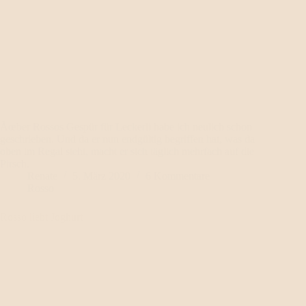
Ãœber Rossos Gespür für Leckerli habe ich neulich schon
geschrieben. Und da er nun endgültig begriffen hat, was da
oben im Regal steht, macht er sich täglich mehrfach auf die
Pirsch.
Renate
5. März 2020
6 Kommentare
Rosso
Rosso liebt Joghurt