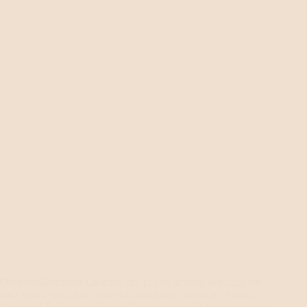
Die herzallerliebste Lakritze, die Lili so ähnlich sieht, hat ein
paar Fotos geschickt. Von sich und ihren Freunden: Amira,
Luna und Tobias sind Ragdoll-Katzen, und die herzallerliebste