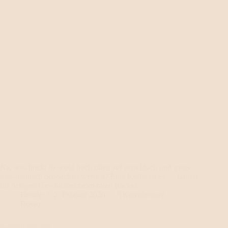
Na, was hockt da wohl hoch oben auf dem Dach und muss
missstrauisch beobachtet werden? Eine Krähe ist es … Grund
für heftiges Geschnatter beim roten Racker.
Renate
2. Februar 2020
5 Kommentare
Rosso
Katzenpfötchen