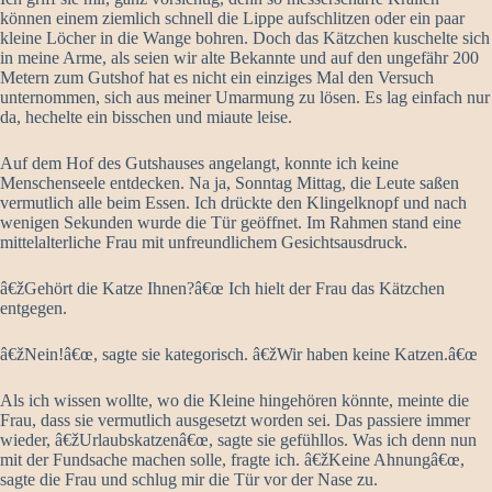
können einem ziemlich schnell die Lippe aufschlitzen oder ein paar
kleine Löcher in die Wange bohren. Doch das Kätzchen kuschelte sich
in meine Arme, als seien wir alte Bekannte und auf den ungefähr 200
Metern zum Gutshof hat es nicht ein einziges Mal den Versuch
unternommen, sich aus meiner Umarmung zu lösen. Es lag einfach nur
da, hechelte ein bisschen und miaute leise.
Auf dem Hof des Gutshauses angelangt, konnte ich keine
Menschenseele entdecken. Na ja, Sonntag Mittag, die Leute saßen
vermutlich alle beim Essen. Ich drückte den Klingelknopf und nach
wenigen Sekunden wurde die Tür geöffnet. Im Rahmen stand eine
mittelalterliche Frau mit unfreundlichem Gesichtsausdruck.
â€žGehört die Katze Ihnen?â€œ Ich hielt der Frau das Kätzchen
entgegen.
â€žNein!â€œ, sagte sie kategorisch. â€žWir haben keine Katzen.â€œ
Als ich wissen wollte, wo die Kleine hingehören könnte, meinte die
Frau, dass sie vermutlich ausgesetzt worden sei. Das passiere immer
wieder, â€žUrlaubskatzenâ€œ, sagte sie gefühllos. Was ich denn nun
mit der Fundsache machen solle, fragte ich. â€žKeine Ahnungâ€œ,
sagte die Frau und schlug mir die Tür vor der Nase zu.