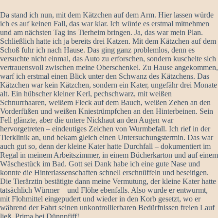
Da stand ich nun, mit dem Kätzchen auf dem Arm. Hier lassen würde
ich es auf keinen Fall, das war klar. Ich würde es erstmal mitnehmen
und am nächsten Tag ins Tierheim bringen. Ja, das war mein Plan.
Schließlich hatte ich ja bereits drei Katzen. Mit dem Kätzchen auf dem
Schoß fuhr ich nach Hause. Das ging ganz problemlos, denn es
versuchte nicht einmal, das Auto zu erforschen, sondern kuschelte sich
vertrauensvoll zwischen meine Oberschenkel. Zu Hause angekommen,
warf ich erstmal einen Blick unter den Schwanz des Kätzchens. Das
Kätzchen war kein Kätzchen, sondern ein Kater, ungefähr drei Monate
alt. Ein hübscher kleiner Kerl, pechschwarz, mit weißen
Schnurrhaaren, weißem Fleck auf dem Bauch, weißen Zehen an den
Vorderfüßen und weißen Kniestrümpfchen an den Hinterbeinen. Sein
Fell glänzte, aber die untere Nickhaut an den Augen war
hervorgetreten – eindeutiges Zeichen von Wurmbefall. Ich rief in der
Tierklinik an, und bekam gleich einen Untersuchungstermin. Das war
auch gut so, denn der kleine Kater hatte Durchfall – dokumentiert im
Regal in meinem Arbeitszimmer, in einem Bücherkarton und auf einem
Wäschestück im Bad. Gott sei Dank habe ich eine gute Nase und
konnte die Hinterlassenschaften schnell erschnüffeln und beseitigen.
Die Tierärztin bestätigte dann meine Vermutung, der kleine Kater hatte
tatsächlich Würmer – und Flöhe ebenfalls. Also wurde er entwurmt,
mit Flohmittel eingepudert und wieder in den Korb gesetzt, wo er
während der Fahrt seinen unkontrollierbaren Bedürfnissen freien Lauf
ließ. Prima bei Dünnpfiff!