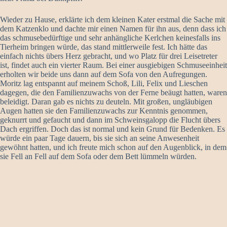
Wieder zu Hause, erklärte ich dem kleinen Kater erstmal die Sache mit
dem Katzenklo und dachte mir einen Namen für ihn aus, denn dass ich
das schmusebedürftige und sehr anhängliche Kerlchen keinesfalls ins
Tierheim bringen würde, das stand mittlerweile fest. Ich hätte das
einfach nichts übers Herz gebracht, und wo Platz für drei Leisetreter
ist, findet auch ein vierter Raum. Bei einer ausgiebigen Schmuseeinheit
erholten wir beide uns dann auf dem Sofa von den Aufregungen.
Moritz lag entspannt auf meinem Schoß, Lili, Felix und Lieschen
dagegen, die den Familienzuwachs von der Ferne beäugt hatten, waren
beleidigt. Daran gab es nichts zu deuteln. Mit großen, ungläubigen
Augen hatten sie den Familienzuwachs zur Kenntnis genommen,
geknurrt und gefaucht und dann im Schweinsgalopp die Flucht übers
Dach ergriffen. Doch das ist normal und kein Grund für Bedenken. Es
würde ein paar Tage dauern, bis sie sich an seine Anwesenheit
gewöhnt hatten, und ich freute mich schon auf den Augenblick, in dem
sie Fell an Fell auf dem Sofa oder dem Bett lümmeln würden.