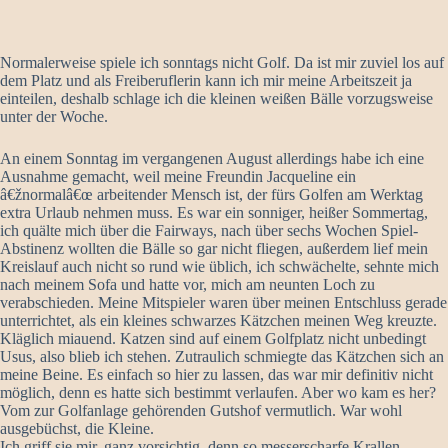
Normalerweise spiele ich sonntags nicht Golf. Da ist mir zuviel los auf
dem Platz und als Freiberuflerin kann ich mir meine Arbeitszeit ja
einteilen, deshalb schlage ich die kleinen weißen Bälle vorzugsweise
unter der Woche.
An einem Sonntag im vergangenen August allerdings habe ich eine
Ausnahme gemacht, weil meine Freundin Jacqueline ein
â€žnormalâ€œ arbeitender Mensch ist, der fürs Golfen am Werktag
extra Urlaub nehmen muss. Es war ein sonniger, heißer Sommertag,
ich quälte mich über die Fairways, nach über sechs Wochen Spiel-
Abstinenz wollten die Bälle so gar nicht fliegen, außerdem lief mein
Kreislauf auch nicht so rund wie üblich, ich schwächelte, sehnte mich
nach meinem Sofa und hatte vor, mich am neunten Loch zu
verabschieden. Meine Mitspieler waren über meinen Entschluss gerade
unterrichtet, als ein kleines schwarzes Kätzchen meinen Weg kreuzte.
Kläglich miauend. Katzen sind auf einem Golfplatz nicht unbedingt
Usus, also blieb ich stehen. Zutraulich schmiegte das Kätzchen sich an
meine Beine. Es einfach so hier zu lassen, das war mir definitiv nicht
möglich, denn es hatte sich bestimmt verlaufen. Aber wo kam es her?
Vom zur Golfanlage gehörenden Gutshof vermutlich. War wohl
ausgebüchst, die Kleine.
Ich griff sie mir, ganz vorsichtig, denn so messerscharfe Krallen